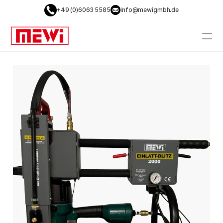
+49 (0)6063 5585
info@mewigmbh.de
PRODUCT
Design
Content
Publish
Home
Zubehör
Wartung