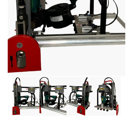
Kontakt
RESOURCES
Blog
Careers
Docs
About
COMMUNITY
Join
Events